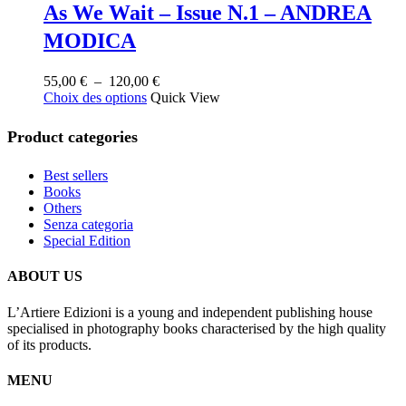
As We Wait – Issue N.1 – ANDREA
du
produit
MODICA
Plage
55,00
€
–
120,00
€
Ce
de
Choix des options
Quick View
produit
prix :
a
55,00 €
Product categories
plusieurs
à
variations.
120,00 €
Best sellers
Les
Books
options
Others
peuvent
Senza categoria
être
Special Edition
choisies
sur
la
ABOUT US
page
du
L’Artiere Edizioni is a young and independent publishing house
produit
specialised in photography books characterised by the high quality
of its products.
MENU