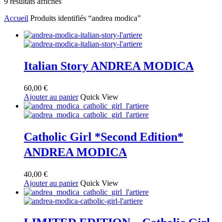
Trié
9 résultats affichés
du
Accueil
Produits identifiés “andrea modica”
plus
récent
au
plus
ancien
Italian Story ANDREA MODICA
60,00
€
Ajouter au panier
Quick View
Catholic Girl *Second Edition*
ANDREA MODICA
40,00
€
Ajouter au panier
Quick View