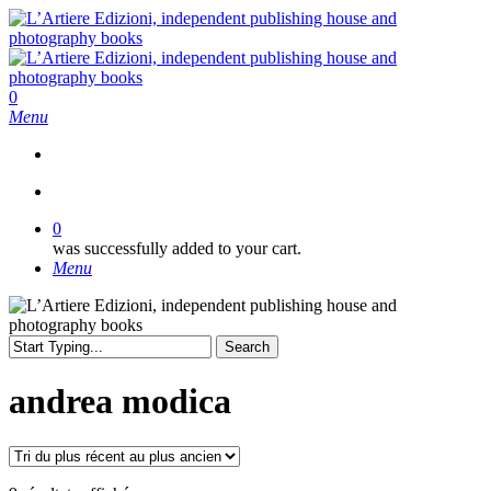
Skip
to
main
content
search
0
Menu
search
0
was successfully added to your cart.
Menu
Search
Close
Search
andrea modica