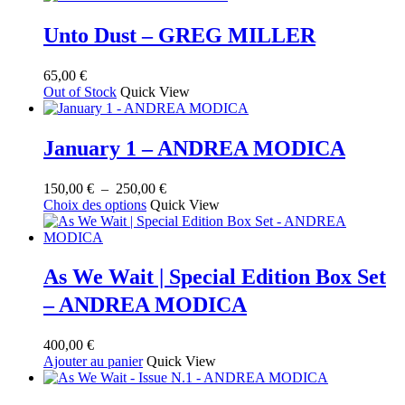
Unto Dust – GREG MILLER
65,00
€
Out of Stock
Quick View
January 1 – ANDREA MODICA
Plage
150,00
€
–
250,00
€
Ce
de
Choix des options
Quick View
produit
prix :
a
150,00 €
plusieurs
à
variations.
250,00 €
As We Wait | Special Edition Box Set
Les
– ANDREA MODICA
options
peuvent
être
400,00
€
choisies
Ajouter au panier
Quick View
sur
la
page